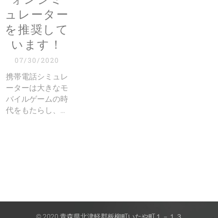
ュレーター
を推奨して
います！
07/30/2020
携帯電話シミュレ
ーターは大きなモ
バイルゲームの時
代をもたらし、ユ
ーザーは自宅の大
画面でモバイルゲ
ームを楽しむこと
ができます。シミ
ュレーターの助け
は不可欠です。最
近、多くの傑作が
モバイルバージョ
ンで次々に発売さ
© 2020 青森県北津軽郡板柳町いたや町１－１３